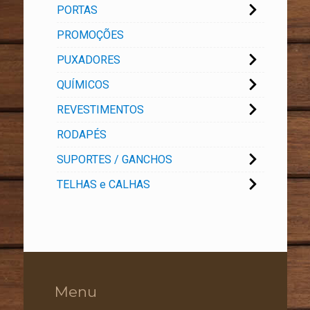
PORTAS
PROMOÇÕES
PUXADORES
QUÍMICOS
REVESTIMENTOS
RODAPÉS
SUPORTES / GANCHOS
TELHAS e CALHAS
Menu