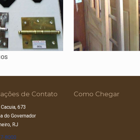
IOS
ações de Contato
Como Chegar
 Cacuia, 673
lha do Governador
neiro, RJ
67-8000