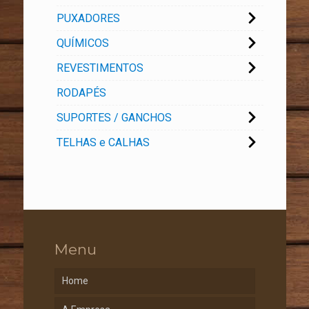
PUXADORES
QUÍMICOS
REVESTIMENTOS
RODAPÉS
SUPORTES / GANCHOS
TELHAS e CALHAS
Menu
Home