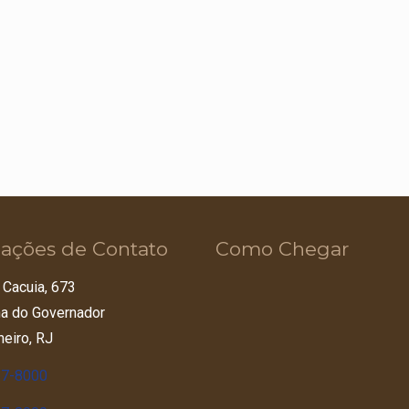
ações de Contato
Como Chegar
 Cacuia, 673
lha do Governador
neiro, RJ
67-8000