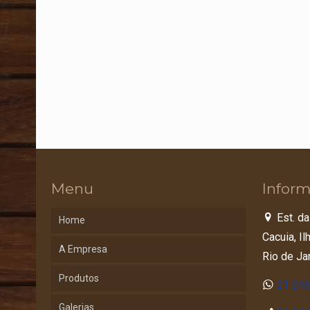
Menu
Inform
Est. da
Home
Cacuia, I
A Empresa
Rio de Ja
Produtos
21 24
Galerias