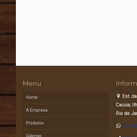
Menu
Inform
Est. da
Home
Cacuia, I
A Empresa
Rio de Ja
Produtos
21 24
Galerias