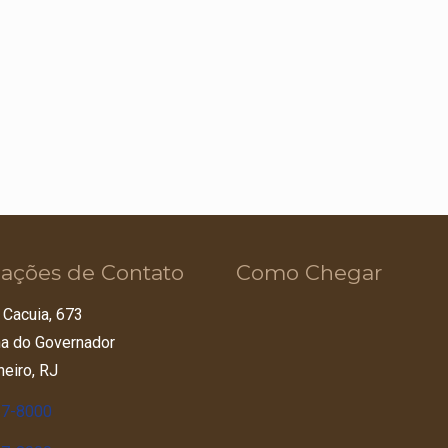
ações de Contato
Como Chegar
 Cacuia, 673
lha do Governador
neiro, RJ
67-8000