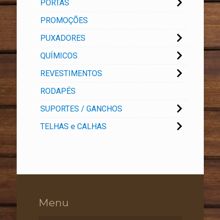
PORTAS
PROMOÇÕES
PUXADORES
QUÍMICOS
REVESTIMENTOS
RODAPÉS
SUPORTES / GANCHOS
TELHAS e CALHAS
Menu