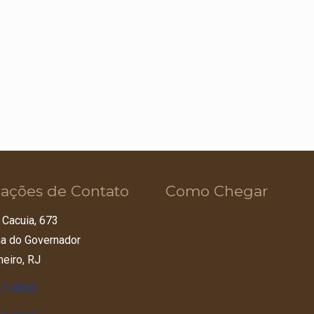
ações de Contato
Como Chegar
 Cacuia, 673
lha do Governador
neiro, RJ
67-8000