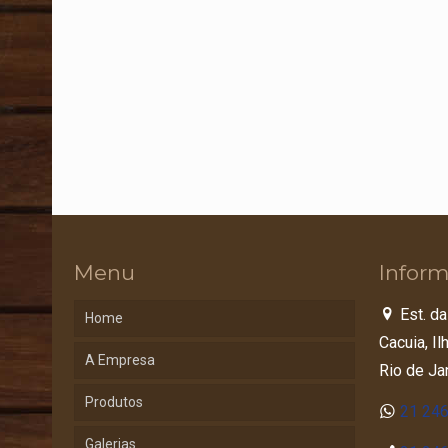
Menu
Inform
Est. da
Home
Cacuia, I
A Empresa
Rio de Ja
Produtos
21 24
Galerias