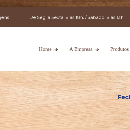
gens
De Seg. à Sexta: 8 às 18h. / Sábado: 8 às 13h
Home
A Empresa
Produtos
Fec