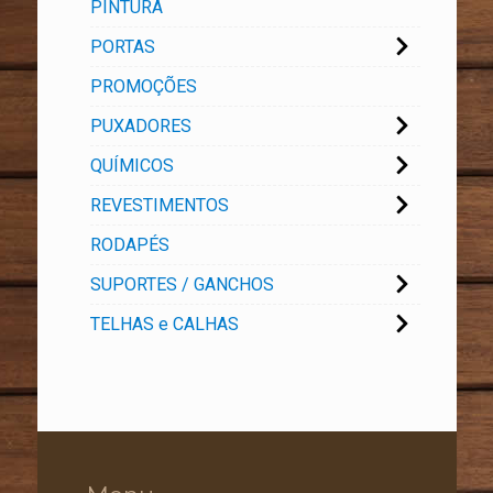
PINTURA
PORTAS
PROMOÇÕES
PUXADORES
QUÍMICOS
REVESTIMENTOS
RODAPÉS
SUPORTES / GANCHOS
TELHAS e CALHAS