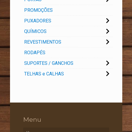
PROMOÇÕES
PUXADORES
QUÍMICOS
REVESTIMENTOS
RODAPÉS
SUPORTES / GANCHOS
TELHAS e CALHAS
Menu