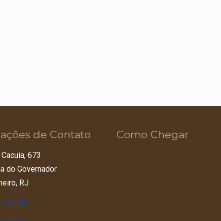
ações de Contato
Como Chegar
 Cacuia, 673
lha do Governador
neiro, RJ
67-8000