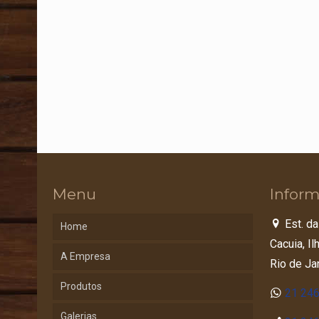
Menu
Inform
Est. da
Home
Cacuia, I
A Empresa
Rio de Ja
Produtos
21 24
Galerias